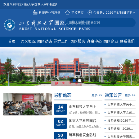
欢迎来到山东科技大学国家大学科技园!
科技产业管理处
学校首页
今天是：
2026年8月8日星期六
首页
园区概况
园区动态
党群工作
园区服务
办事中心
园区企业
联系我们
最新动态
通知公告
更多 >>
更多 >>
山东科技大学关于举办2026年第一届“印象·嵙大”校园文创设计大赛的通知
14
山东科技大学与上合科创合作中心开展科创协同交流
2026-07
山东科技大学文创产品合格供应商公开征集公告
7月14日，校党委常委、副校长陈绍杰会见中国—上海合作组织科技创新合作中心执行主任、青岛阿斯顿工程技术转移有限公司董事长赵中元一行，双方围绕跨境科创合作、产学研融合、人才联合培养等重点领域开展对接交流。座谈中，陈绍杰介绍了学校优势学科、科研平台及科创成果，依托学校工科特色与科研资源，希望借力上合合作平台，打通校企、校地国际科创合作通道。赵中元介绍了中心对外科创服务、国际项目对接等工作布局，期待联动...
02
报名通知|2026年高级技术经理人（能源安全、智能制造与化工新材料方向）培训班
国家大学科技园召开校园文创产品工作推进会并赴广东高校调研学习
2026-07
近日，校园文创产品工作推进会在国家大学科技园召开，会议由科技产业管理处（国家大学科技园管理办公室）处长（主任）薛力主持，党委办公室（学校办公室）、财务处、艺术学院、国家大学科技园相关工作人员参会。校园文创产品项目由国家大学科技园承接运营，实行独家授权管理，项目采用规范化市场化运营模式。会议围绕校园文创产品工作进行了全面部署。薛力强调，校园文创产品工作要坚持保障学校利益、规范化运营、打造有辨识度...
报名通知 | 2026年技术经理人（能源安全、智能制造与化工新材料方向）培训班
30
筑牢科创安全防线 护航产业创新发展——国家大学科技园开展安全生产月系列活动
山东科技大学国家大学科技园加速器3#厂房南车间改造项目竞争性磋商公告