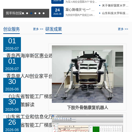
2026-06
为深入响应全国第25个“安全生产月”工作部署，紧扣“人人讲安全、个个会应急——排查整治风险隐患”活动主题，近日，国家大学科技园开展安全生产月系列活动，聚焦园区安全教育、隐患排查、应急演练三大重点，全面推进安全风险隐患排查整治工作，夯实安全生产责任，提升应急处置能力，切实保障园区科研办公、企业经营及日常运营工作安全平稳有序开展。深化警示教育，压实全员安全责任6月8日，国家大学科技园组织召开安全生产月...
关于做好国家大学科技园2026年春节寒假期间服务保障及安全运营工作的温馨提示
24
凝心铸魂庆“七一” 实干担当践初心——国家大学科技园开展“七一”系列活动
筑牢科创安全防线 护航产业创新发展——国家大学科技园开展安全生产月系列活动
凝心铸魂庆“七一” 实干担当践初心——国家大学科技园开展“七一”系列活动
OPC创享空间在国家大学科技园揭牌启用
山东科技大学科技园公寓升级改造招标公告
2026-06
为庆祝中国共产党成立105周年，持续巩固拓展学习教育成果，抓实思想政治建设与作风纪律建设，引导党员干部校准干事坐标、规范履职行为，淬炼党员党性修养、厚植家国情怀，近日，国家大学科技园组织开展庆“七一”系列主题教育活动。校准政绩坐标，锚定为民实干航向6月22日，科技产业管理处党支部书记薛力以《树牢正确政绩观以实干担当促科技创新》为题讲授专题党课。党课紧密围绕园区服务学校科技成果转化、护航师生创新创业、...
创业服务
研发成果
更多 >>
更多 >>
01
2026-07
青岛西海岸新区惠业政管词典6.0
01
2026-07
青岛单人AI创业家平台场景商城正式上线
30
2026-06
《山东省智能工厂梯度培育认定管理办
30
法》政策解读
下肢外骨骼康复机器人
2026-06
山东省工业和信息化厅等六部门联合印发
26
《山东省智能工厂梯度培育认定管理...
2026-06