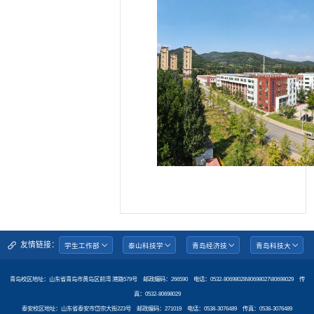
友情链接：
青岛校区地址：山东省青岛市黄岛区前湾 港路579号 邮政编码：266590 电话：0532-80698028\80698027\80698029 传
真：0532-80698029
泰安校区地址：山东省泰安市岱宗大街223号 邮政编码：271019 电话：0538-3076489 传真：0538-3076489