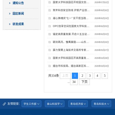
国家大学科技园召开校园文创产品工作推进会并赴广东高校调研学习
2026年07月02日
通知公告
筑牢科创安全防线 护航产业创新发展——国家大学科技园开展安全生产月系列活动
2026年06月30日
园区新闻
凝心铸魂庆“七一” 实干担当践初心——国家大学科技园开展“七一”系列活动
2026年06月24日
研发成果
OPC创享空间在国家大学科技园揭牌启用
2026年06月05日
锚定高质量发展 开启十五五征程—学校举办2026年技术经理人培训班暨首届科技成果转移转化专员聘任仪式
2026年06月02日
砺剑两月，雏鹰展翅——山东科技大学OPC创业实训在国家大学科技园圆满收官
2026年05月26日
薛力受聘上海技术交易所专家智库专家
2026年05月07日
国家大学科技园召开高质量发展推进会
2026年04月28日
烟台市科技局、烟台高新区科技创业服务中心一行来园交流
2026年04月24日
共334条
上页
1
2
3
4
5
...
34
下页
友情链接：