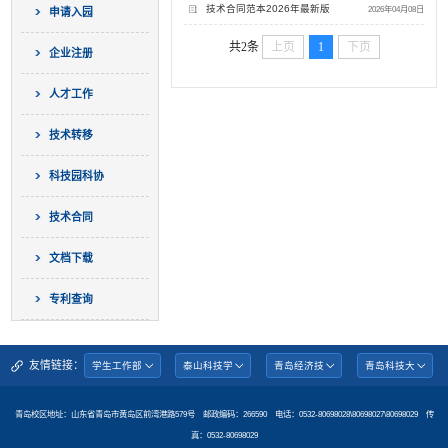
技术合同范本2026年最新版
2026年04月08日
申请入园
共2条
上页
1
下页
企业注册
人才工作
技术转移
科技园科协
技术合同
文档下载
专利查询
友情链接：
青岛校区地址：山东省青岛市黄岛区前湾港路579号 邮政编码：266590 电话：0532-80698028\80698027\80698029 传
真：0532-80698029