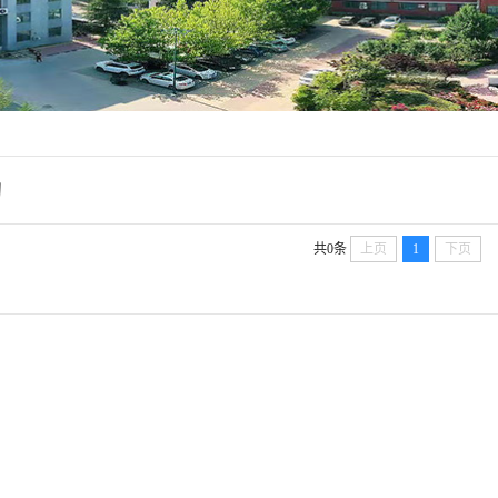
询
共0条
上页
1
下页