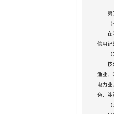
第
（
在
信用记
（
按
渔业、
电力业
务、涉
（