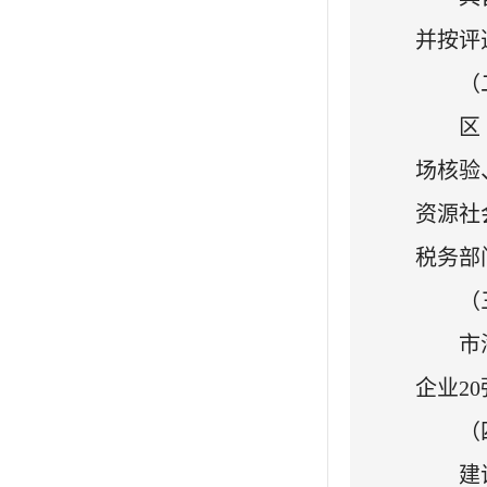
并按评
（
区
场核验
资源社
税务部
（
市
企业2
（
建