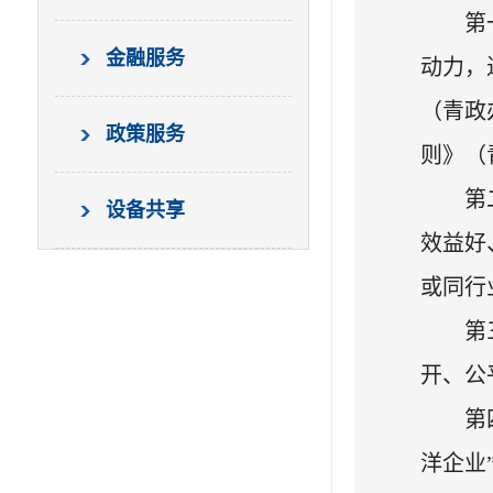
第
金融服务
动力，
（青政
政策服务
则》（
第
设备共享
效益好
或同行
第
开、公
第
洋企业