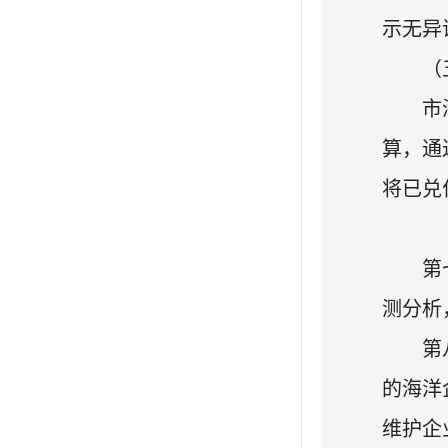
示无异
（
市
算，通
将已兑
第
测分析
第
的海洋
维护企