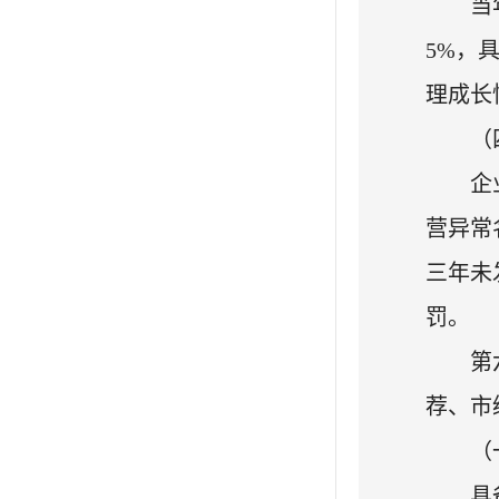
当
5%，
理成长
（
企
营异常
三年未
罚。
第
荐、市
（
具